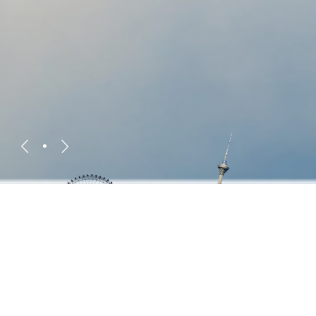
Создаём устойчивое развитие вместе!
С 2014 года: Тяньцзинь, исследования, высокие
технологии!
Предлагаем комплексные решения для
разработки новых материалов,
производства батарей и технологий формования
продукции.